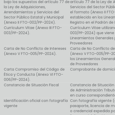
bajo los supuestos del artículo 77 de
artículo 77 de la Ley de
la Ley de Adquisiciones,
Servicios del Sector Públi
Arrendamientos y Servicios del
el formato (Anexo II FT
Sector Público Estatal y Municipal
establecido en los Linea
(Anexo II FTO-002/PP-2024).
Registro en el Padrón de
Currículum Vitae (Anexo III FTO-
Currículum Vitae utilizan
003/PP-2024).
003/PP-2024) que viene 
Lineamientos Generales p
Proveedores
Carta de No Conflicto de Intereses
Carta de No Conflicto de
(Anexo V FTO-005/PP-2024).
(Anexo V FTO-005/PP-20
los Lineamientos General
de Proveedores
Carta Compromiso del Código de
Comprobante de domicil
Ética y Conducta (Anexo VI FTO-
006/PP-2024).
Constancia de Situación Fiscal
Constancia de Situación F
de Administración Tribut
en curso correspondiente
Identificación oficial con fotografía
Con fotografía vigente (
vigente
pasaporte, licencia de man
o credencial expedida por