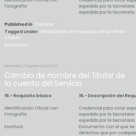
Identificación Oficial con
Credencial para votar exped
Fotografía
expedido por la Secretaria 
expedida por la Secretaria
Published in
Trámites
Tagged under
Habitantes del municipio de San Pedro
Cholula
Read more...
Miércoles, 21 Agosto 2024 14:33
Cambio de nombre del Titular de
la cuenta del Servicio
15.- Requisito básico
16.- Descripción del Requ
Identificación Oficial con
Credencial para votar exped
Fotografía
expedido por la Secretaria 
expedida por la Secretaria
Escritura
Documento con el que se a
derechos que por cualquier