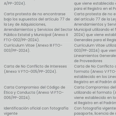
A/PP-2024).
que viene establecido 
para el Registro en el
Carta protesta de no encontrarse
Carta protesta de no e
bajo los supuestos del artículo 77 de
del artículo 77 de la Le
la Ley de Adquisiciones,
Arrendamientos y Servic
Arrendamientos y Servicios del Sector
Municipal utilizando e
Público Estatal y Municipal (Anexo II
2024) que viene establ
FTO-002/PP-2024).
Generales para el Regi
Currículum Vitae (Anexo III FTO-
Currículum Vitae utiliz
003/PP-2024).
003/PP-2024) que vien
Lineamientos Generales
de Proveedores
Carta de No Conflicto de Intereses
Carta de No Conflicto d
(Anexo V FTO-005/PP-2024).
formato (Anexo V FTO
establecido en los Lin
Registro en el Padrón 
Carta Compromiso del Código de
Carta Compromiso del 
Ética y Conducta (Anexo VI FTO-
utilizando el formato
006/PP-2024).
viene establecido en l
el Registro en el Padr
Identificación oficial con fotografía
Con fotografía vigente
vigente
pasaporte, licencia de m