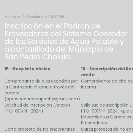
Miércoles, 04 Septiembre 2024 11:56
Inscripción en el Padrón de
Proveedores del Sistema Operador
de los Servicios de Agua Potable y
alcantarillado del Municipio de
San Pedro Cholula.
15.- Requisito básico
16.- Descripción del Req
emite
Comprobante de cita expedido por
Comprobante de cita exp
la Contraloría Interna a través del
Interna
correo:
(pproveedores.sapach@gmail.com).
Solicitud de inscripción (Anexo I-
Solicitud de inscripción 
FTO-001/PP-2024).
FTO-001/PP-2024) que vi
Lineamientos Generales p
Proveedores
Carta protesta de no encontrarse
Carta protesta de no enc