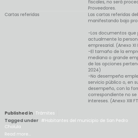
fiscales, no será proce
Proveedores.
Cartas referidas
Las cartas referidas d
manifestando bajo prot
-Los documentos que p
actualmente la persona
empresarial. (Anexo XI
-El tamaño de la empr
mediana o grande empr
de las opciones perten
2024)
-No desempeña empleo
servicio público o, en 
desempeño, con la for
correspondiente no se 
intereses. (Anexo XIII
Published in
Trámites
Tagged under
Habitantes del municipio de San Pedro
Cholula
Read more...