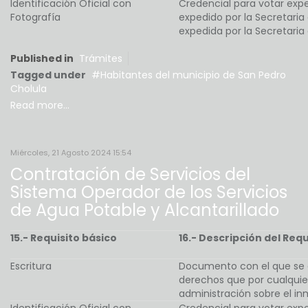
Identificación Oficial con
Credencial para votar exped
Fotografía
expedido por la Secretaria 
expedida por la Secretaria
Published in
Trámites
Tagged under
Habitantes del municipio de San Pedro
Cholula
Read more...
Miércoles, 21 Agosto 2024 15:54
Contratación de Servicios del
Sistema Operador de los Servicios
de Agua Potable y Alcantarillado
15.- Requisito básico
16.- Descripción del Requ
Escritura
Documento con el que se a
derechos que por cualquier
administración sobre el i