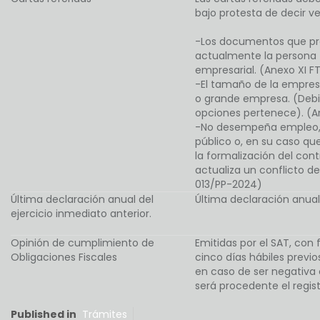
bajo protesta de decir v
-Los documentos que pre
actualmente la persona f
empresarial. (Anexo XI 
-El tamaño de la empres
o grande empresa. (Debie
opciones pertenece). (A
-No desempeña empleo, c
público o, en su caso qu
la formalización del con
actualiza un conflicto de
013/PP-2024)
Última declaración anual del
Última declaración anual 
ejercicio inmediato anterior.
Opinión de cumplimiento de
Emitidas por el SAT, con
Obligaciones Fiscales
cinco días hábiles previos
en caso de ser negativa o
será procedente el regis
Published in
Trámites