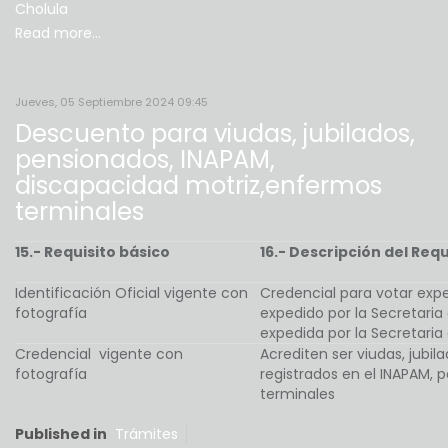
Cholula
Read more...
Jueves, 05 Septiembre 2024 09:45
Descuento para viudas, jubilados,
pensionados, INAPAM,
discapacidad motriz,enfermos
terminales
15.- Requisito básico
16.- Descripción del Requ
Identificación Oficial vigente con
Credencial para votar exped
fotografía
expedido por la Secretaria 
expedida por la Secretaria
Credencial vigente con
Acrediten ser viudas, jubi
fotografía
registrados en el INAPAM,
terminales
Published in
Trámites