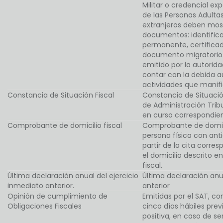
Militar o credencial exp
de las Personas Adulta
extranjeros deben most
documentos: identifica
permanente, certificad
documento migratorio 
emitido por la autorid
contar con la debida au
actividades que manifie
Constancia de Situación Fiscal
Constancia de Situación
de Administración Trib
en curso correspondien
Comprobante de domicilio fiscal
Comprobante de domici
persona física con an
partir de la cita corre
el domicilio descrito e
fiscal.
Última declaración anual del ejercicio
Última declaración anu
inmediato anterior.
anterior
Opinión de cumplimiento de
Emitidas por el SAT, c
Obligaciones Fiscales
cinco días hábiles previ
positiva, en caso de se