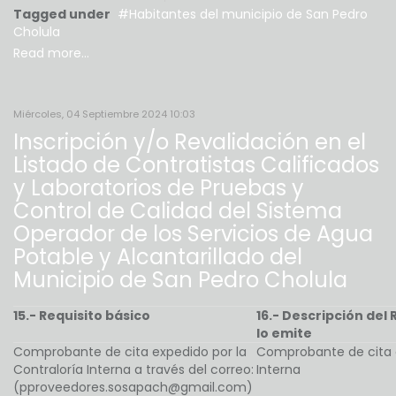
Tagged under
Habitantes del municipio de San Pedro
Cholula
Read more...
Miércoles, 04 Septiembre 2024 10:03
Inscripción y/o Revalidación en el
Listado de Contratistas Calificados
y Laboratorios de Pruebas y
Control de Calidad del Sistema
Operador de los Servicios de Agua
Potable y Alcantarillado del
Municipio de San Pedro Cholula
15.- Requisito básico
16.- Descripción del 
lo emite
Comprobante de cita expedido por la
Comprobante de cita e
Contraloría Interna a través del correo:
Interna
(pproveedores.sosapach@gmail.com)