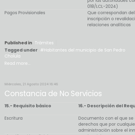
por las autoridades c
018/LCL-2024)
Pagos Provisionales
Que correspondan del e
inscripción o revalidac
relaciones analíticas
Published in
Trámites
Tagged under
Habitantes del municipio de San Pedro
Cholula
Read more...
Miércoles, 21 Agosto 2024 16:46
Constancia de No Servicios
15.- Requisito básico
16.- Descripción del Requ
Escritura
Documento con el que se a
derechos que por cualquier
administración sobre el inm