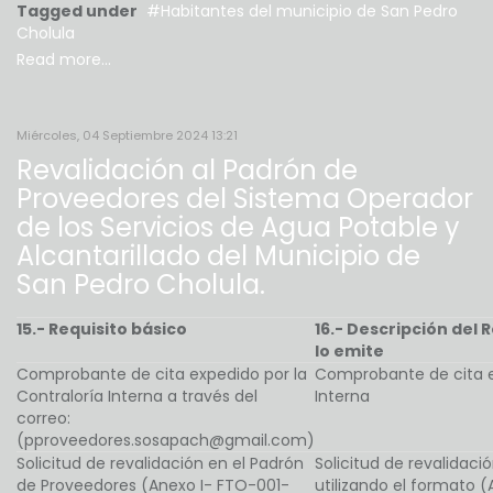
Tagged under
Habitantes del municipio de San Pedro
Cholula
Read more...
Miércoles, 04 Septiembre 2024 13:21
Revalidación al Padrón de
Proveedores del Sistema Operador
de los Servicios de Agua Potable y
Alcantarillado del Municipio de
San Pedro Cholula.
15.- Requisito básico
16.- Descripción del 
lo emite
Comprobante de cita expedido por la
Comprobante de cita e
Contraloría Interna a través del
Interna
correo:
(pproveedores.sosapach@gmail.com)
Solicitud de revalidación en el Padrón
Solicitud de revalidac
de Proveedores (Anexo I- FTO-001-
utilizando el formato