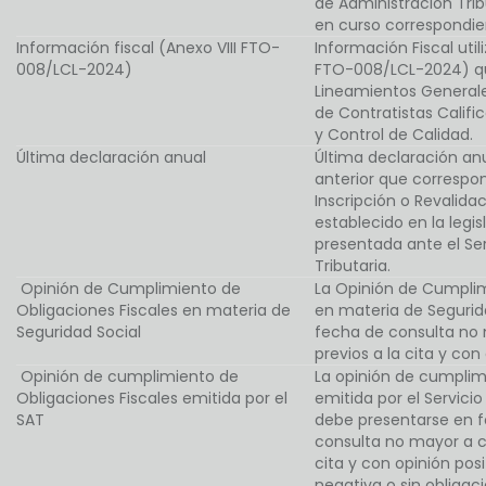
de Administración Tri
en curso correspondien
Información fiscal (Anexo VIII FTO-
Información Fiscal util
008/LCL-2024)
FTO-008/LCL-2024) qu
Lineamientos Generales
de Contratistas Califi
y Control de Calidad.
Última declaración anual
Última declaración anu
anterior que correspon
Inscripción o Revalida
establecido en la legisl
presentada ante el Ser
Tributaria.
Opinión de Cumplimiento de
La Opinión de Cumplim
Obligaciones Fiscales en materia de
en materia de Segurid
Seguridad Social
fecha de consulta no 
previos a la cita y con 
Opinión de cumplimiento de
La opinión de cumplim
Obligaciones Fiscales emitida por el
emitida por el Servicio
SAT
debe presentarse en 
consulta no mayor a ci
cita y con opinión pos
negativa o sin obligaci