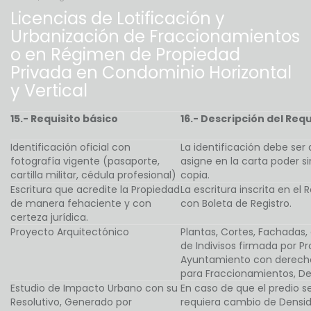
Licencias de Lotificación y
Urbanización de Fraccionamientos
o en Régimen de Propiedad
Privada en Condominio Horizontal
y Vertical
15.- Requisito básico
16.- Descripción del Requ
Identificación oficial con
La identificación debe ser 
fotografía vigente (pasaporte,
asigne en la carta poder si
cartilla militar, cédula profesional)
copia.
Escritura que acredite la Propiedad
La escritura inscrita en el
de manera fehaciente y con
con Boleta de Registro.
certeza jurídica.
Proyecto Arquitectónico
Plantas, Cortes, Fachadas,
de Indivisos firmada por Pr
Ayuntamiento con derechos
para Fraccionamientos, D
Estudio de Impacto Urbano con su
En caso de que el predio s
Resolutivo, Generado por
requiera cambio de Densid