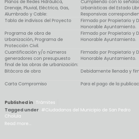
Planos de Redes Hidráulica,
Cumpliendo con lo señalad
Drenaje, Pluvial, Eléctrica, Gas,
Urbanísticas del Estado Li
Alumbrado y Cable:
Responsivas correspondien
Tabla de indivisos del Proyecto
Firmado por Propietario y 
Honorable Ayuntamiento.
Programa de obra de
Firmado por Propietario y 
Urbanización, Programa de
Honorable Ayuntamiento.
Protección Civil.
Cuantificación y/o números
Firmado por Propietario y 
generadores con presupuesto
Honorable Ayuntamiento.
final de las obras de urbanización:
Bitácora de obra
Debidamente llenada y fir
Carta Compromiso
Para el pago de la publicaci
Published in
Trámites
Tagged under
Ciudadanos del Municipio de San Pedro
Cholula
Read more...