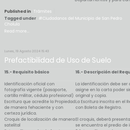
Published in
Trámites
Tagged under
Ciudadanos del Municipio de San Pedro
Cholula
Read more...
Lunes, 19 Agosto 2024 15:43
Prefactibilidad de Uso de Suelo
15.- Requisito básico
16.- Descripción del Requ
Identificación oficial con
La identificación debe ser 
fotografía vigente (pasaporte,
asigne en la carta poder s
cartilla militar, cédula profesional)
original y copia.
Escritura que acredite la Propiedad
La Escritura inscrita en el
de manera fehaciente y con
con Boleta de Registro.
certeza jurídica.
Croquis de localización de manera
El croquis, deberá present
satelital
se encuentra el predio de i