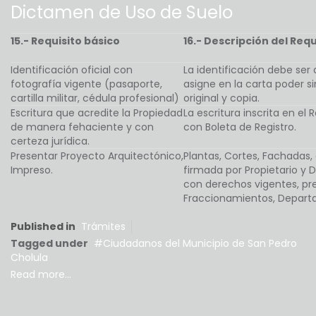
Dictamen de Uso de Suelo
15.- Requisito básico
16.- Descripción del Requ
Identificación oficial con
La identificación debe ser 
fotografía vigente (pasaporte,
asigne en la carta poder s
cartilla militar, cédula profesional)
original y copia.
Escritura que acredite la Propiedad
La escritura inscrita en el
de manera fehaciente y con
con Boleta de Registro.
certeza jurídica.
Presentar Proyecto Arquitectónico,
Plantas, Cortes, Fachadas,
Impreso.
firmada por Propietario y
con derechos vigentes, pr
Fraccionamientos, Depart
Published in
Trámites
Tagged under
Ciudadanos del Municipio de San Pedro
Cholula
Read more...