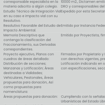
corresponsable especialista en la
10000 m2., Dictamen emiti
materia adscrito a algún colegio.
DRO y corresponsables del 
Estudio Técnico de Integración Vial
Expedido por esta Secretar
en su caso e impacto vial con su
Resolutivo.
Resolutivo Favorable del Estudio de
Emitido por Instancia Feder
Impacto Ambiental.
Memoria Descriptiva que
Emitido por Proyectista, fi
contenga la clasificación del
Fraccionamiento, sus Derivadas
correspondientes.
Proyecto ejecutivo, Planos con
Firmados por Propietario 
cuadros de áreas detallado:
con derechos vigentes, pre
Distribución de secciones;
Lotificación indicando en 
Manzanas y Lotificación; Áreas
con especificaciones, secci
destinadas a Vialidades;
Vehiculares, Peatonales, Áreas
propuestas para donación, Así
como propuestas para
nomenclatura:
Áreas propuestas para donación:
Cumpliendo con lo señalad
Urbanísticas del Estado Li