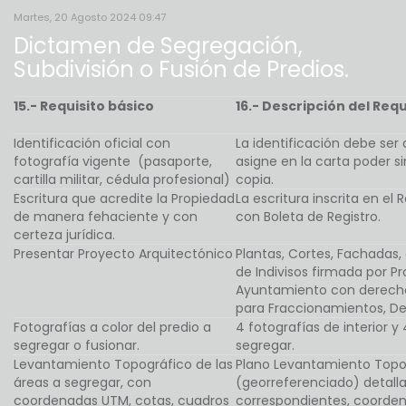
Martes, 20 Agosto 2024 09:47
Dictamen de Segregación,
Subdivisión o Fusión de Predios.
15.- Requisito básico
16.- Descripción del Requ
Identificación oficial con
La identificación debe ser 
fotografía vigente (pasaporte,
asigne en la carta poder si
cartilla militar, cédula profesional)
copia.
Escritura que acredite la Propiedad
La escritura inscrita en el
de manera fehaciente y con
con Boleta de Registro.
certeza jurídica.
Presentar Proyecto Arquitectónico
Plantas, Cortes, Fachadas,
de Indivisos firmada por Pr
Ayuntamiento con derechos
para Fraccionamientos, D
Fotografías a color del predio a
4 fotografías de interior y 
segregar o fusionar.
segregar.
Levantamiento Topográfico de las
Plano Levantamiento Topog
áreas a segregar, con
(georreferenciado) detall
coordenadas UTM, cotas, cuadros
correspondientes, coorde