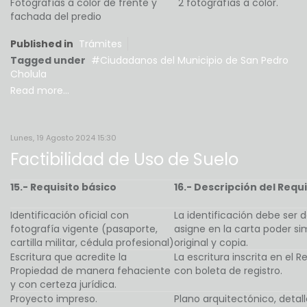
Fotografías a color de frente y
2 fotografías a color.
fachada del predio
Published in
Trámites
Tagged under
Ciudadanos del Municipio de San Pedro
Cholula
Read more...
Lunes, 19 Agosto 2024 15:30
Factibilidad de Uso de Suelo
15.- Requisito básico
16.- Descripción del Requi
Identificación oficial con
La identificación debe ser d
fotografía vigente (pasaporte,
asigne en la carta poder si
cartilla militar, cédula profesional)
original y copia.
Escritura que acredite la
La escritura inscrita en el 
Propiedad de manera fehaciente
con boleta de registro.
y con certeza jurídica.
Proyecto impreso.
Plano arquitectónico, detal