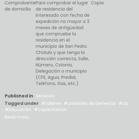
Comprobante
Para comprobar el lugar
Copia
de domicilio
de residencia del
interesado con fecha de
expedición no mayor a 3
meses de antigüedad
que compruebe la
residencia en el
municipio de San Pedro
Cholula y que tenga la
dirección correcta, Salle,
Número, Colonia,
Delegación o municipio
(CFE, Agua, Predial,
Teléfono, Gas, etc.)
Published in
Servicios
Tagged under
talleres
unidades de bienestar
ub
Educación
capacitación
Read more...