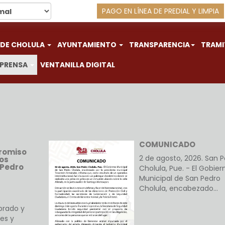
PAGO EN LÍNEA DE PREDIAL Y LIMPIA
 DE CHOLULA
AYUNTAMIENTO
TRANSPARENCIA
TRAMI
 PRENSA
VENTANILLA DIGITAL
COMUNICADO
romiso
2 de agosto, 2026. San 
cos
 Pedro
Cholula, Pue. - El Gobier
Municipal de San Pedro
Cholula, encabezado…
brado y
es y