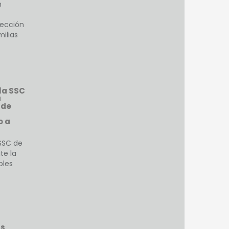
n
tección
milias
la SSC
a
 de
o a
SSC de
te la
bles
as