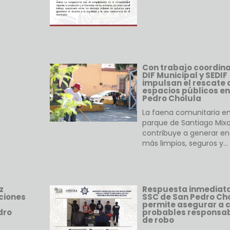
Con trabajo coordin
DIF Municipal y SEDIF
impulsan el rescate 
espacios públicos en
Pedro Cholula
La faena comunitaria en
parque de Santiago Mixq
contribuye a generar en
más limpios, seguros y…
z
Respuesta inmediata
ciones
SSC de San Pedro Ch
permite asegurar a 
dro
probables responsa
de robo