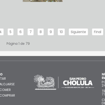
4
5
6
7
8
9
10
Siguiente
Final
Página 1 de 79
MO
N
E
ITAR
P
ALOJARSE
2
 COMER
T
7
 COMPRAR
C
D