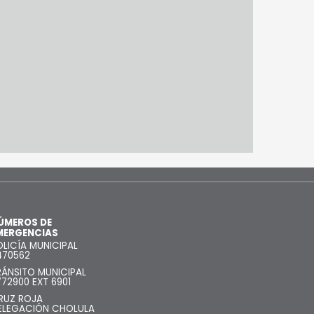
ÚMEROS DE
MERGENCIAS
OLICÍA MUNICIPAL
470562
RÁNSITO MUNICIPAL
772900 EXT 6901
RUZ ROJA
ELEGACIÓN CHOLULA