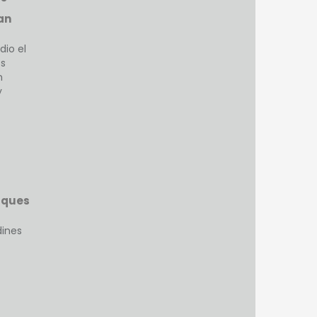
an
dio el
os
n
y
rques
dines