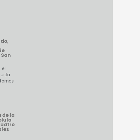
ado,
de
 San
 el
uitla
tornos
 de la
olula
cuatro
bles