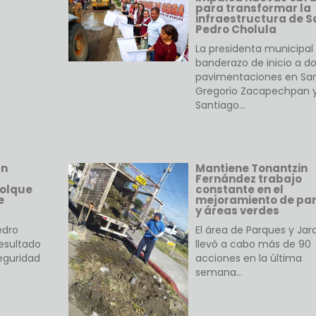
para transformar la
infraestructura de S
Pedro Cholula
La presidenta municipal 
banderazo de inicio a d
pavimentaciones en Sa
Gregorio Zacapechpan 
Santiago…
an
Mantiene Tonantzin
Fernández trabajo
molque
constante en el
e
mejoramiento de pa
y áreas verdes
edro
El área de Parques y Jar
esultado
llevó a cabo más de 90
seguridad
acciones en la última
semana…