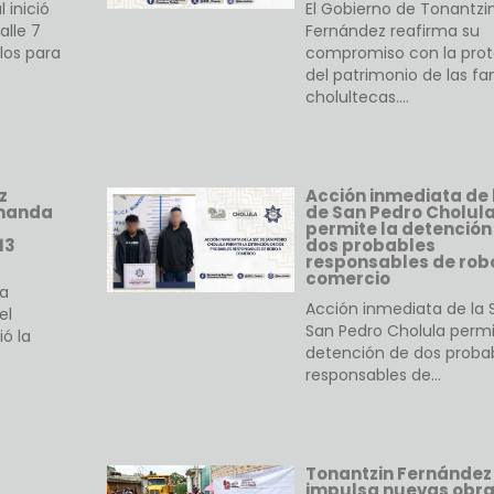
 inició
El Gobierno de Tonantzi
alle 7
Fernández reafirma su
los para
compromiso con la pro
del patrimonio de las fa
cholultecas.…
z
Acción inmediata de 
emanda
de San Pedro Cholul
permite la detención
13
dos probables
responsables de rob
comercio
a
Acción inmediata de la 
el
San Pedro Cholula permi
ió la
detención de dos proba
responsables de…
Tonantzin Fernández
impulsa nuevas obr