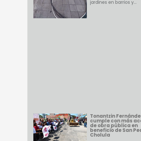
jardines en barrios y…
Tonantzin Fernánde
cumple con más ac
de obra pública en
beneficio de San Pe
Cholula