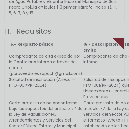
de Agua Potable y Alcantarillado del Municipio de San
Pedro Cholula artículos 1, 3 primer párrafo, inciso z), 4,
5, 6, 7, 8 y 15.
III.- Requisitos
15.- Requisito básico
16.- Descripción del 
emite
Comprobante de cita expedido por
Comprobante de cita e
la Contraloría Interna a través del
Interna
correo:
(pproveedores.sapach@gmail.com).
Solicitud de inscripción (Anexo I-
Solicitud de inscripció
FTO-001/PP-2024).
FTO-001/PP-2024) que 
Lineamientos Generales
Proveedores
Carta protesta de no encontrarse
Carta protesta de no e
bajo los supuestos del artículo 77 de
artículo 77 de la Ley 
la Ley de Adquisiciones,
Servicios del Sector Pú
Arrendamientos y Servicios del
el formato (Anexo II 
Sector Público Estatal y Municipal
establecido en los Lin