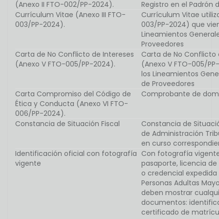
(Anexo II FTO-002/PP-2024).
Registro en el Padrón 
Currículum Vitae (Anexo III FTO-
Currículum Vitae utili
003/PP-2024).
003/PP-2024) que vien
Lineamientos Generales
Proveedores
Carta de No Conflicto de Intereses
Carta de No Conflicto 
(Anexo V FTO-005/PP-2024).
(Anexo V FTO-005/PP-
los Lineamientos Gener
de Proveedores
Carta Compromiso del Código de
Comprobante de domic
Ética y Conducta (Anexo VI FTO-
006/PP-2024).
Constancia de Situación Fiscal
Constancia de Situació
de Administración Trib
en curso correspondien
Identificación oficial con fotografía
Con fotografía vigente
vigente
pasaporte, licencia de m
o credencial expedida p
Personas Adultas Mayor
deben mostrar cualquie
documentos: identific
certificado de matríc