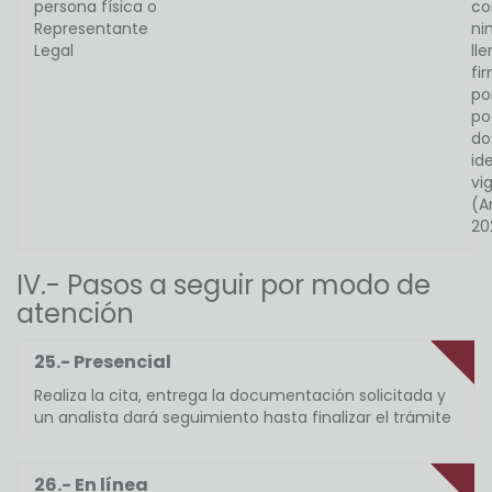
persona física o
co
Representante
ni
Legal
ll
fi
po
po
do
id
vi
(A
20
IV.- Pasos a seguir por modo de
atención
25.- Presencial
Realiza la cita, entrega la documentación solicitada y
un analista dará seguimiento hasta finalizar el trámite
26.- En línea