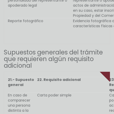
personalidad del representante o
representante o apode
apoderado legal
actos de administraci
en su caso, estar inscri
Propiedad y del Comer
Reporte fotográfico
Evidencia fotográfica 
características físicas 
Supuestos generales del trámite
que requieren algún requisito
adicional
21.- Supuesto
22. Requisito adicional
23
general
Re
qu
En caso de
Carta poder simple
Ca
comparecer
po
una persona
ac
distinta a la
re