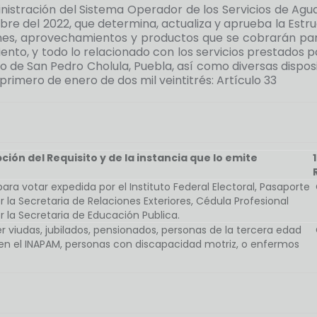
tración del Sistema Operador de los Servicios de Agua 
re del 2022, que determina, actualiza y aprueba la Estruc
ones, aprovechamientos y productos que se cobrarán para e
ento, y todo lo relacionado con los servicios prestados p
o de San Pedro Cholula, Puebla, así como diversas disposi
primero de enero de dos mil veintitrés: Artículo 33
pción del Requisito y de la instancia que lo emite
ara votar expedida por el Instituto Federal Electoral, Pasaporte
 la Secretaria de Relaciones Exteriores, Cédula Profesional
 la Secretaria de Educación Publica.
r viudas, jubilados, pensionados, personas de la tercera edad
 en el INAPAM, personas con discapacidad motriz, o enfermos