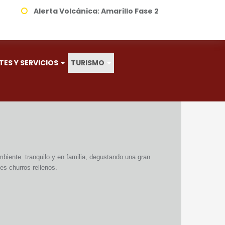
Alerta Volcánica:
Amarillo Fase 2
TES Y SERVICIOS
TURISMO
mbiente tranquilo y en familia, degustando una gran
es churros rellenos.