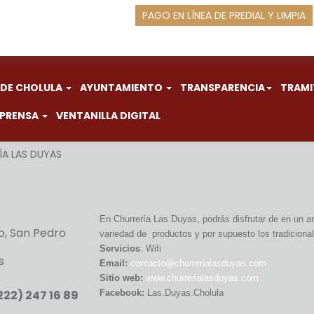
PAGO EN LÍNEA DE PREDIAL Y LIMPIA
 DE CHOLULA
AYUNTAMIENTO
TRANSPARENCIA
TRAMI
 PRENSA
VENTANILLA DIGITAL
ÍA LAS DUYAS
En Churrería Las Duyas, podrás disfrutar de en un a
ro, San Pedro
variedad de productos y por supuesto los tradicional
Servicios
: Wifi
s
Email:
contacto@churrerialasduyas.com
Sitio web:
www.churrerialasduyas.com
Facebook:
Las.Duyas.Cholula
222) 247 16 89